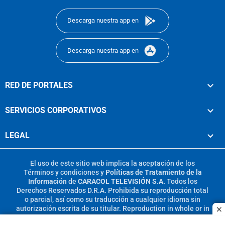
Descarga nuestra app en
Descarga nuestra app en
RED DE PORTALES
SERVICIOS CORPORATIVOS
LEGAL
El uso de este sitio web implica la aceptación de los
Términos y condiciones
y
Políticas de Tratamiento de la
Información
de
CARACOL TELEVISIÓN S.A.
Todos los
Derechos Reservados D.R.A. Prohibida su reproducción total
o parcial, así como su traducción a cualquier idioma sin
autorización escrita de su titular. Reproduction in whole or in
c
part, or translation without written permission is prohibited.