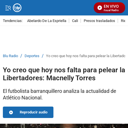
EN VIVO
Señal Visual Radio
Tendencias:
Abelardo De La Espriella
Cali
Presos trasladados
Rie
PUBLICIDAD
/
/
Blu Radio
Deportes
Yo creo que hoy nos falta para pelear la Libertador
Yo creo que hoy nos falta para pelear la
Libertadores: Macnelly Torres
El futbolista barranquillero analiza la actualidad de
Atlético Nacional.
Reproducir audio