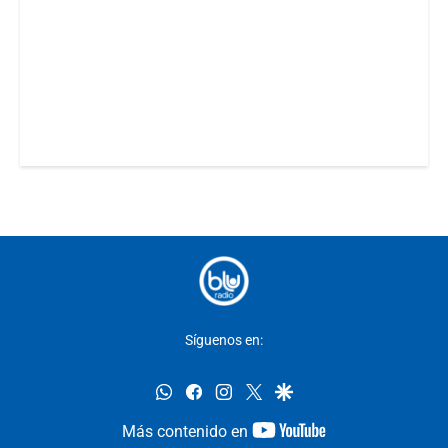
Síguenos en:
whatsapp
facebook
instagram
twitter
google
youtube-
Más contenido en
footer