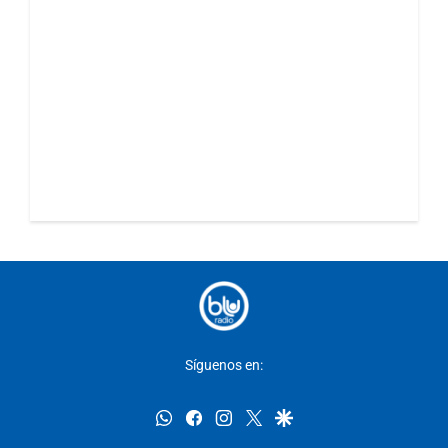
Síguenos en:
whatsapp
facebook
instagram
twitter
google