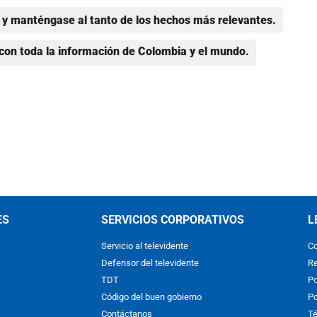
y manténgase al tanto de los hechos más relevantes.
con toda la información de Colombia y el mundo.
ES
SERVICIOS CORPORATIVOS
L
Servicio al televidente
Co
Defensor del televidente
Re
TDT
Po
Código del buen gobierno
Po
Contáctanos
Té