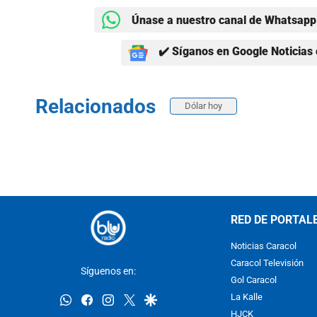
Únase a nuestro canal de Whatsapp 
✔️ Síganos en Google Noticias 
Relacionados
Dólar hoy
RED DE PORTAL
Noticias Caracol
Caracol Televisión
Síguenos en:
Gol Caracol
whatsapp
facebook
instagram
twitter
google
La Kalle
HJCK