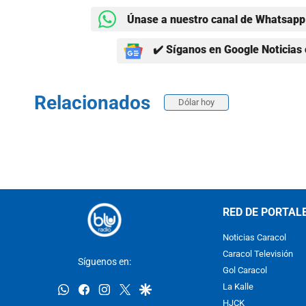
Únase a nuestro canal de Whatsapp 
✔️ Síganos en Google Noticias 
Relacionados
Dólar hoy
RED DE PORTAL
Noticias Caracol
Caracol Televisión
Síguenos en:
Gol Caracol
whatsapp
facebook
instagram
twitter
google
La Kalle
HJCK