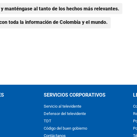
y manténgase al tanto de los hechos más relevantes.
con toda la información de Colombia y el mundo.
ES
SERVICIOS CORPORATIVOS
L
Servicio al televidente
Co
Defensor del televidente
Re
TDT
Po
Código del buen gobierno
Po
Contáctanos
Té