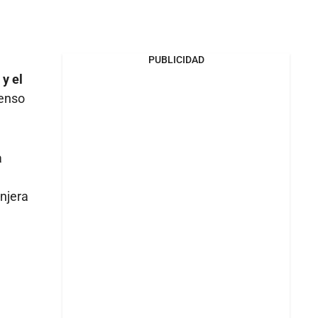
PUBLICIDAD
y el
tenso
a
njera