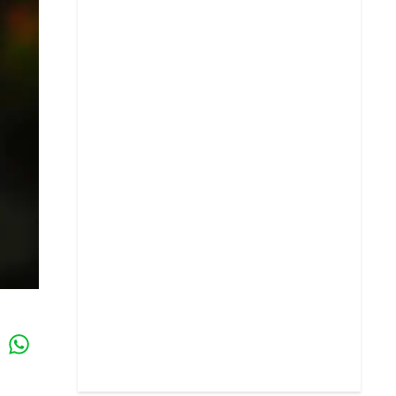
Whatsapp
k