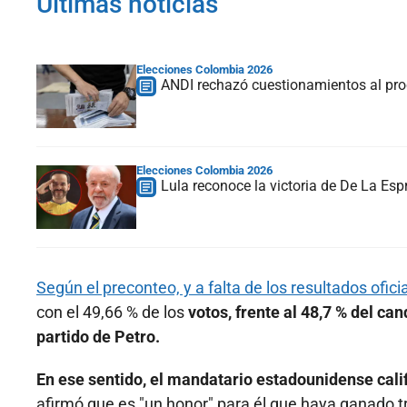
Últimas noticias
Elecciones Colombia 2026
ANDI rechazó cuestionamientos al proc
Elecciones Colombia 2026
Lula reconoce la victoria de De La Espr
Según el preconteo, y a falta de los resultados oficia
con el 49,66 % de los
votos, frente al 48,7 % del ca
partido de Petro.
En ese sentido, el mandatario estadounidense cali
afirmó que es "un honor" para él que haya ganado 