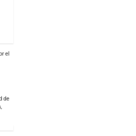
r el
ad de
,