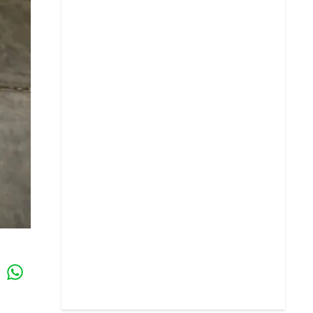
Whatsapp
k