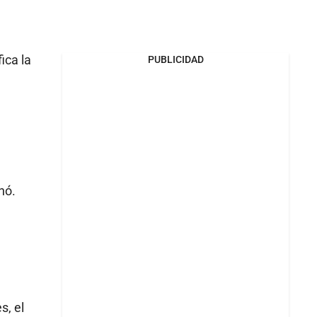
ica la
PUBLICIDAD
nó.
s, el