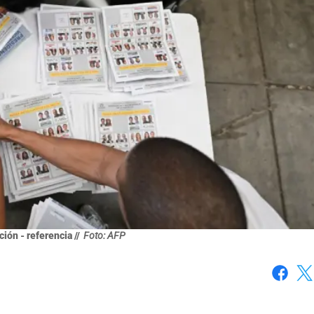
ión - referencia //
Foto: AFP
Faceboo
X