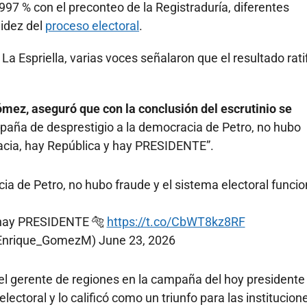
997 % con el preconteo de la Registraduría, diferentes
lidez del
proceso electoral
.
a Espriella, varias voces señalaron que el resultado ratif
mez, aseguró que con la conclusión del escrutinio se
mpaña de desprestigio a la democracia de Petro, no hubo
racia, hay República y hay PRESIDENTE”.
a de Petro, no hubo fraude y el sistema electoral funcio
 hay PRESIDENTE 🐅
https://t.co/CbWT8kz8RF
@Enrique_GomezM)
June 23, 2026
 el gerente de regiones en la campaña del hoy presidente
lectoral y lo calificó como un triunfo para las institucione