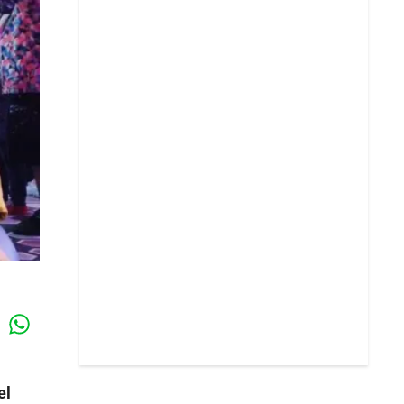
Whatsapp
k
el