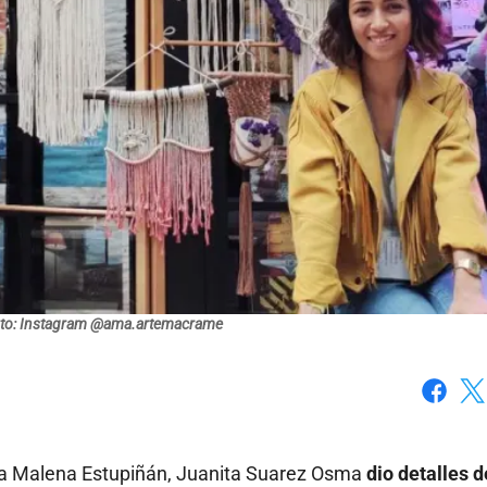
to: Instagram @ama.artemacrame
Faceboo
X
o a Malena Estupiñán, Juanita Suarez Osma
dio detalles d