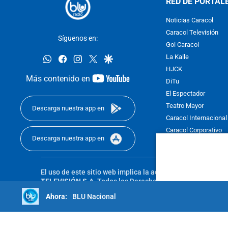
RED DE PORTAL
Noticias Caracol
Caracol Televisión
Síguenos en:
Gol Caracol
whatsapp
facebook
instagram
twitter
google
La Kalle
HJCK
youtube-
Más contenido en
DiTu
footer
El Espectador
Teatro Mayor
Descarga nuestra app en
Caracol Internacional
Caracol Corporativo
Descarga nuestra app en
Caracol Next
El uso de este sitio web implica la aceptación de los
Térmi
TELEVISIÓN S.A.
Todos los Derechos Reservados D.R.A. Pro
sin autorización escrita de su titular. Reproduction in whole
BLU Nacional
reserved 2025.