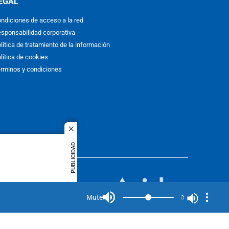
EGAL
ndiciones de acceso a la red
sponsabilidad corporativa
lítica de tratamiento de la información
lítica de cookies
rminos y condiciones
close
PUBLICIDAD
ACOL
quier idioma
MIEMBRO DE:
rights
Mute
Mute