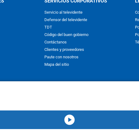
ES
SERVICIOS CORPORATIVOS
L
Servicio al televidente
Co
Defensor del televidente
Re
TDT
Po
Código del buen gobierno
Po
Contáctanos
Té
Clientes y proveedores
Paute con nosotros
Mapa del sitio
nos y condiciones
y
Políticas de Tratamiento de la Información
de
CAR
hibida su reproducción total o parcial, así como su traducción a cual
 or in part, or translation without written permission is prohibited. All 
media-icon