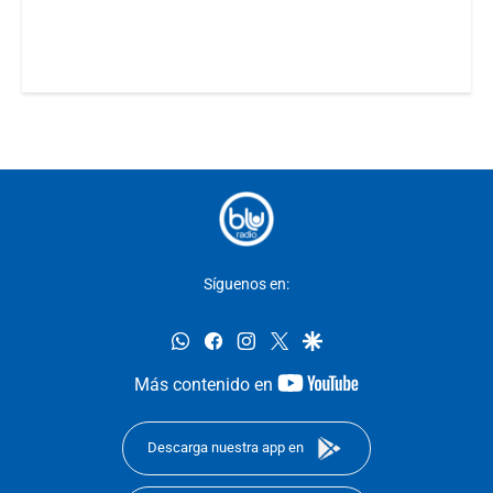
Síguenos en:
whatsapp
facebook
instagram
twitter
google
youtube-
Más contenido en
footer
Descarga nuestra app en