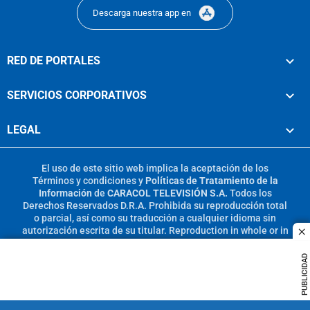
Descarga nuestra app en
RED DE PORTALES
SERVICIOS CORPORATIVOS
LEGAL
El uso de este sitio web implica la aceptación de los
Términos y condiciones
y
Políticas de Tratamiento de la
Información
de
CARACOL TELEVISIÓN S.A.
Todos los
Derechos Reservados D.R.A. Prohibida su reproducción total
o parcial, así como su traducción a cualquier idioma sin
autorización escrita de su titular. Reproduction in whole or in
c
part, or translation without written permission is prohibited.
All rights reserved 2025.
PUBLICIDAD
MIEMBRO DE: