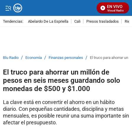
EN VIVO
Señal Visual Radio
Tendencias:
Abelardo De La Espriella
Cali
Presos trasladados
Rie
PUBLICIDAD
/
/
/
Blu Radio
Economía
Finanzas personales
El truco para ahorrar un
El truco para ahorrar un millón de
pesos en seis meses guardando solo
monedas de $500 y $1.000
La clave está en convertir el ahorro en un hábito
diario. Con pequeñas cantidades, disciplina y metas
mensuales, es posible reunir una suma importante sin
afectar el presupuesto.