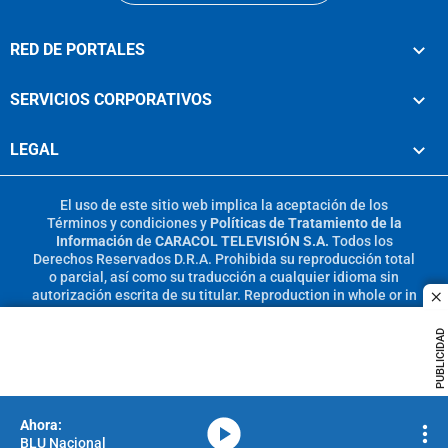
RED DE PORTALES
SERVICIOS CORPORATIVOS
LEGAL
El uso de este sitio web implica la aceptación de los
Términos y condiciones
y
Políticas de Tratamiento de la
Información
de
CARACOL TELEVISIÓN S.A.
Todos los
Derechos Reservados D.R.A. Prohibida su reproducción total
o parcial, así como su traducción a cualquier idioma sin
autorización escrita de su titular. Reproduction in whole or in
c
part, or translation without written permission is prohibited.
All rights reserved 2025.
PUBLICIDAD
MIEMBRO DE:
media-icon
BLU Nacional