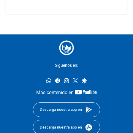
Síguenos en:
whatsapp
facebook
instagram
twitter
google
youtube-
Más contenido en
footer
Descarga nuestra app en
Descarga nuestra app en