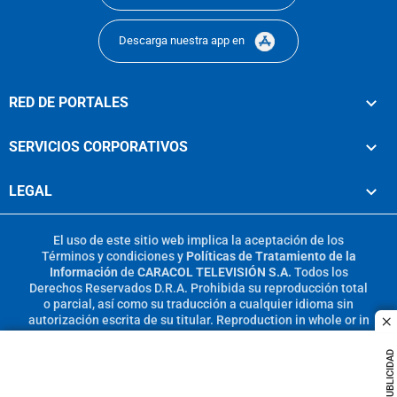
Descarga nuestra app en
RED DE PORTALES
SERVICIOS CORPORATIVOS
LEGAL
El uso de este sitio web implica la aceptación de los
Términos y condiciones
y
Políticas de Tratamiento de la
Información
de
CARACOL TELEVISIÓN S.A.
Todos los
Derechos Reservados D.R.A. Prohibida su reproducción total
o parcial, así como su traducción a cualquier idioma sin
autorización escrita de su titular. Reproduction in whole or in
c
part, or translation without written permission is prohibited.
All rights reserved 2025.
PUBLICIDAD
MIEMBRO DE: