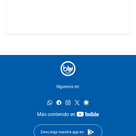
Síguenos en:
whatsapp
facebook
instagram
twitter
google
youtube-
Más contenido en
footer
Descarga nuestra app en