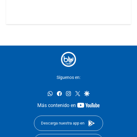
Síguenos en:
whatsapp
facebook
instagram
twitter
google
youtube-
Más contenido en
footer
Descarga nuestra app en