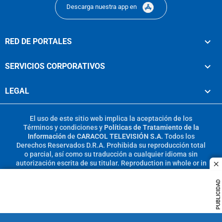
Descarga nuestra app en
RED DE PORTALES
SERVICIOS CORPORATIVOS
LEGAL
El uso de este sitio web implica la aceptación de los
Términos y condiciones
y
Políticas de Tratamiento de la
Información
de
CARACOL TELEVISIÓN S.A.
Todos los
Derechos Reservados D.R.A. Prohibida su reproducción total
o parcial, así como su traducción a cualquier idioma sin
autorización escrita de su titular. Reproduction in whole or in
c
part, or translation without written permission is prohibited.
All rights reserved 2025.
PUBLICIDAD
MIEMBRO DE: