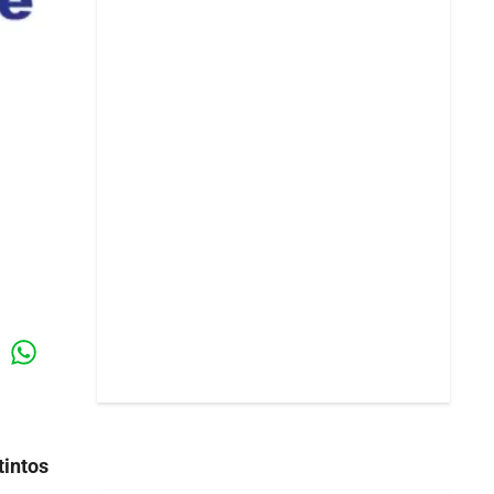
Whatsapp
k
tintos