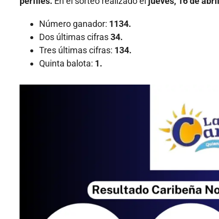
perfiles.
En el sorteo realizado el
jueves, 16 de abri
Número ganador:
1134.
Dos últimas cifras
34.
Tres últimas cifras:
134.
Quinta balota:
1.