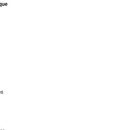
 que
os