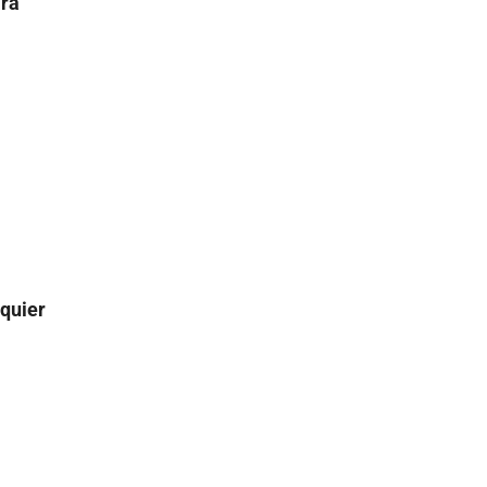
ara
quier