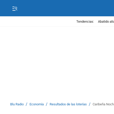
Tendencias:
Abatido ali
/
/
/
Blu Radio
Economía
Resultados de las loterías
Caribeña Noche