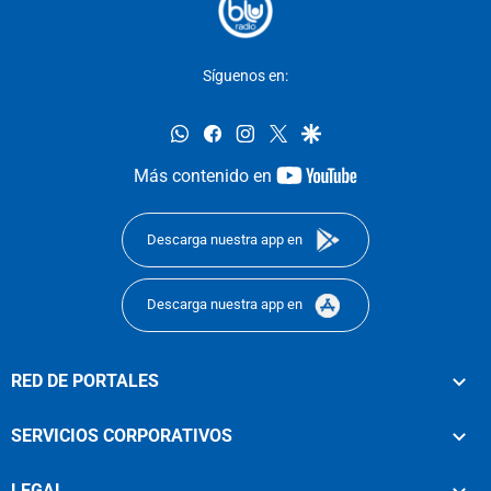
Síguenos en:
whatsapp
facebook
instagram
twitter
google
youtube-
Más contenido en
footer
Descarga nuestra app en
Descarga nuestra app en
RED DE PORTALES
SERVICIOS CORPORATIVOS
LEGAL