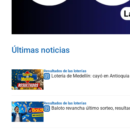
Últimas noticias
Resultados de las loterías
Lotería de Medellín: cayó en Antioqui
Resultados de las loterías
Baloto revancha último sorteo, result