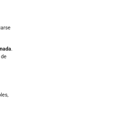
carse
onada
.
o de
les,