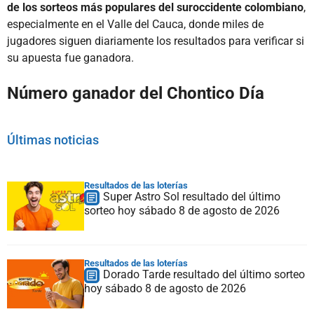
de los sorteos más populares del suroccidente colombiano
,
especialmente en el Valle del Cauca, donde miles de
jugadores siguen diariamente los resultados para verificar si
su apuesta fue ganadora.
Número ganador del Chontico Día
Últimas noticias
Resultados de las loterías
Super Astro Sol resultado del último
sorteo hoy sábado 8 de agosto de 2026
Resultados de las loterías
Dorado Tarde resultado del último sorteo
hoy sábado 8 de agosto de 2026