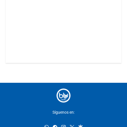
Síguenos en:
whatsapp
facebook
instagram
twitter
google