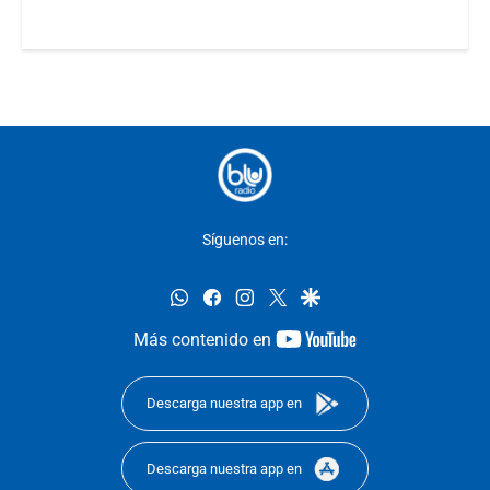
Síguenos en:
whatsapp
facebook
instagram
twitter
google
youtube-
Más contenido en
footer
Descarga nuestra app en
Descarga nuestra app en