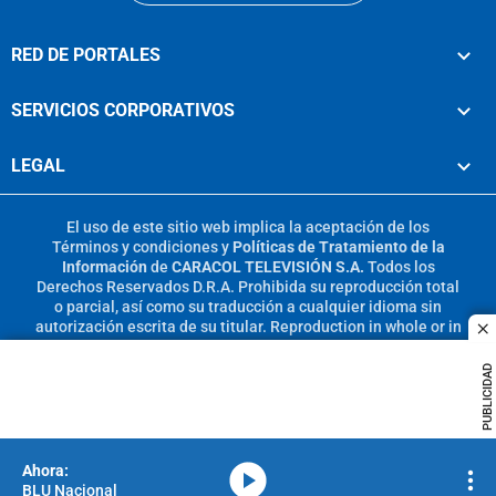
RED DE PORTALES
SERVICIOS CORPORATIVOS
LEGAL
El uso de este sitio web implica la aceptación de los
Términos y condiciones
y
Políticas de Tratamiento de la
Información
de
CARACOL TELEVISIÓN S.A.
Todos los
Derechos Reservados D.R.A. Prohibida su reproducción total
o parcial, así como su traducción a cualquier idioma sin
autorización escrita de su titular. Reproduction in whole or in
c
part, or translation without written permission is prohibited.
All rights reserved 2025.
PUBLICIDAD
MIEMBRO DE:
media-icon
BLU Nacional