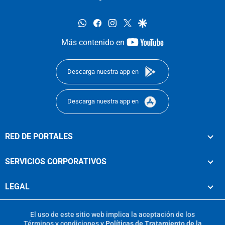
whatsapp
facebook
instagram
twitter
google
youtube-
Más contenido en
footer
Descarga nuestra app en
Descarga nuestra app en
RED DE PORTALES
SERVICIOS CORPORATIVOS
LEGAL
El uso de este sitio web implica la aceptación de los
Términos y condiciones
y
Políticas de Tratamiento de la