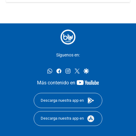
Síguenos en:
whatsapp
facebook
instagram
twitter
google
youtube-
Más contenido en
footer
Descarga nuestra app en
Descarga nuestra app en