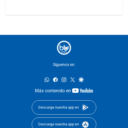
Síguenos en:
whatsapp
facebook
instagram
twitter
google
youtube-
Más contenido en
footer
Descarga nuestra app en
Descarga nuestra app en