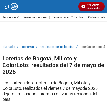
EN VIVO
Señal Visual Radio
Tendencias:
Desastre nacional
Terremoto en Colombia
Gobierno Abel
PUBLICIDAD
/
/
/
Blu Radio
Economía
Resultados de las loterías
Loterías de Bogotá,
Loterías de Bogotá, MiLoto y
ColorLoto: resultados del 7 de mayo de
2026
Los sorteos de las loterías de Bogotá, MiLoto y
ColorLoto, realizados el viernes 7 de mayode 2026,
dejaron millonarios premios en varias regiones del
país.