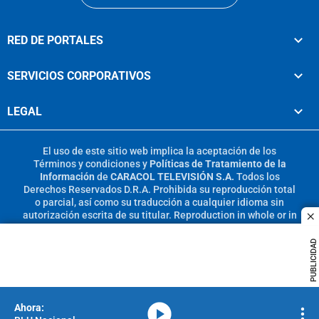
RED DE PORTALES
SERVICIOS CORPORATIVOS
LEGAL
El uso de este sitio web implica la aceptación de los
Términos y condiciones
y
Políticas de Tratamiento de la
Información
de
CARACOL TELEVISIÓN S.A.
Todos los
Derechos Reservados D.R.A. Prohibida su reproducción total
o parcial, así como su traducción a cualquier idioma sin
autorización escrita de su titular. Reproduction in whole or in
c
part, or translation without written permission is prohibited.
All rights reserved 2025.
PUBLICIDAD
MIEMBRO DE:
media-icon