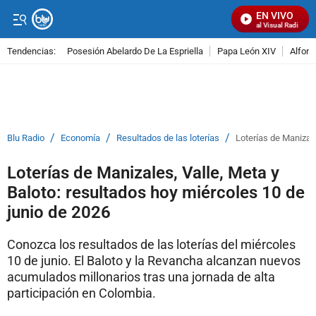
EN VIVO
Señal Visual Radio
Tendencias:
Posesión Abelardo De La Espriella
Papa León XIV
Alfons
PUBLICIDAD
/
/
/
Blu Radio
Economía
Resultados de las loterías
Loterías de Manizale
Loterías de Manizales, Valle, Meta y
Baloto: resultados hoy miércoles 10 de
junio de 2026
Conozca los resultados de las loterías del miércoles
10 de junio. El Baloto y la Revancha alcanzan nuevos
acumulados millonarios tras una jornada de alta
participación en Colombia.