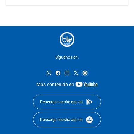
Síguenos en:
whatsapp
facebook
instagram
twitter
google
youtube-
Más contenido en
footer
Descarga nuestra app en
Descarga nuestra app en