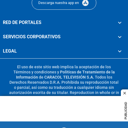
Descarga nuestra app en
RED DE PORTALES
SERVICIOS CORPORATIVOS
LEGAL
El uso de este sitio web implica la aceptación de los
Términos y condiciones
y
Políticas de Tratamiento de la
Información
de
CARACOL TELEVISIÓN S.A.
Todos los
Derechos Reservados D.R.A. Prohibida su reproducción total
o parcial, así como su traducción a cualquier idioma sin
autorización escrita de su titular. Reproduction in whole or in
c
part, or translation without written permission is prohibited.
All rights reserved 2025.
PUBLICIDAD
MIEMBRO DE: