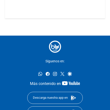
Síguenos en:
whatsapp
facebook
instagram
twitter
google
youtube-
Más contenido en
footer
Descarga nuestra app en