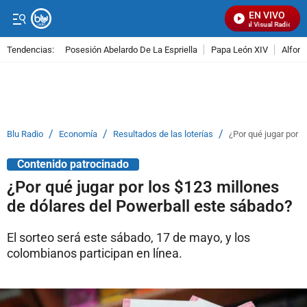
EN VIVO
Señal Visual Radio
Tendencias:
Posesión Abelardo De La Espriella
Papa León XIV
Alfons
PUBLICIDAD
/
/
/
Blu Radio
Economía
Resultados de las loterías
¿Por qué jugar por 
Contenido patrocinado
¿Por qué jugar por los $123 millones
de dólares del Powerball este sábado?
El sorteo será este sábado, 17 de mayo, y los
colombianos participan en línea.