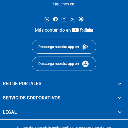
Síguenos en:
whatsapp
facebook
instagram
twitter
google
youtube-
Más contenido en
footer
Descarga nuestra app en
Descarga nuestra app en
RED DE PORTALES
SERVICIOS CORPORATIVOS
LEGAL
El uso de este sitio web implica la aceptación de los