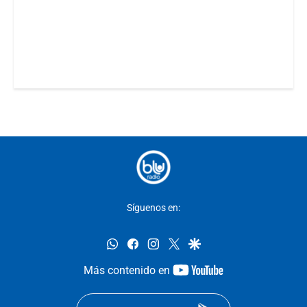
Síguenos en:
whatsapp
facebook
instagram
twitter
google
youtube-
Más contenido en
footer