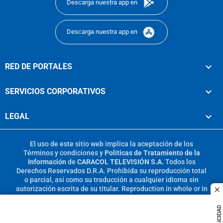
Descarga nuestra app en
Descarga nuestra app en
RED DE PORTALES
SERVICIOS CORPORATIVOS
LEGAL
El uso de este sitio web implica la aceptación de los
Términos y condiciones
y
Políticas de Tratamiento de la
Información
de
CARACOL TELEVISIÓN S.A.
Todos los
Derechos Reservados D.R.A. Prohibida su reproducción total
o parcial, así como su traducción a cualquier idioma sin
autorización escrita de su titular. Reproduction in whole or in
c
part, or translation without written permission is prohibited.
All rights reserved 2025.
PUBLICIDAD