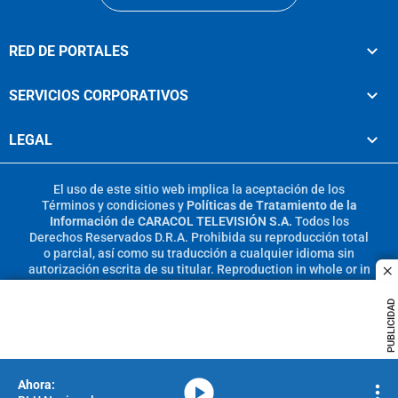
RED DE PORTALES
SERVICIOS CORPORATIVOS
LEGAL
El uso de este sitio web implica la aceptación de los
Términos y condiciones
y
Políticas de Tratamiento de la
Información
de
CARACOL TELEVISIÓN S.A.
Todos los
Derechos Reservados D.R.A. Prohibida su reproducción total
o parcial, así como su traducción a cualquier idioma sin
autorización escrita de su titular. Reproduction in whole or in
c
part, or translation without written permission is prohibited.
All rights reserved 2025.
PUBLICIDAD
MIEMBRO DE:
media-icon