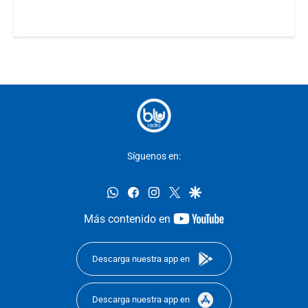
Síguenos en:
whatsapp
facebook
instagram
twitter
google
youtube-
Más contenido en
footer
Descarga nuestra app en
Descarga nuestra app en