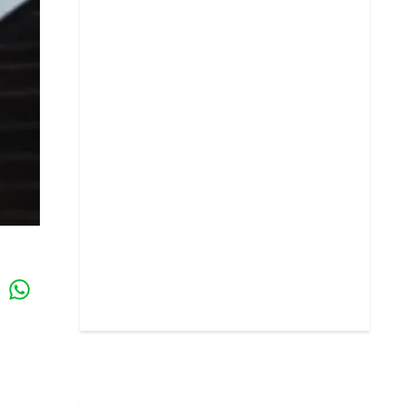
Whatsapp
k