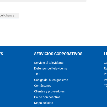
del chance
ES
SERVICIOS CORPORATIVOS
L
Servicio al televidente
Co
Defensor del televidente
Re
TDT
Po
Código del buen gobierno
Po
Contáctanos
Té
Clientes y proveedores
Paute con nosotros
Mapa del sitio