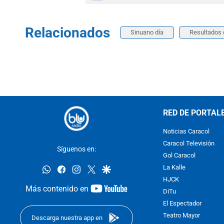
Relacionados
Sinuano día
Resultados 
RED DE PORTAL
Noticias Caracol
Caracol Televisión
Síguenos en:
Gol Caracol
whatsapp
facebook
instagram
twitter
google
La Kalle
HJCK
youtube-
Más contenido en
DiTu
footer
El Espectador
Teatro Mayor
Descarga nuestra app en