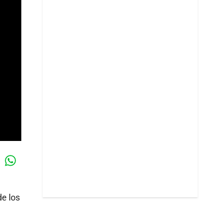
Whatsapp
k
de los