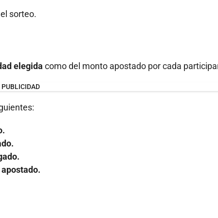
el sorteo.
dad elegida
como del monto apostado por cada participa
PUBLICIDAD
guientes:
o.
ado.
ugado.
o apostado.