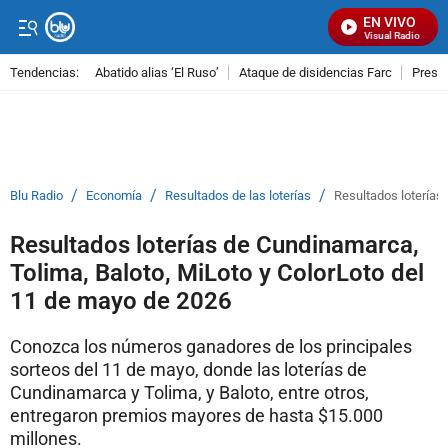
EN VIVO
Señal Visual Radio
Tendencias:
Abatido alias ‘El Ruso’
Ataque de disidencias Farc
Preso
PUBLICIDAD
/
/
/
Blu Radio
Economía
Resultados de las loterías
Resultados loterías
Resultados loterías de Cundinamarca,
Tolima, Baloto, MiLoto y ColorLoto del
11 de mayo de 2026
Conozca los números ganadores de los principales
sorteos del 11 de mayo, donde las loterías de
Cundinamarca y Tolima, y Baloto, entre otros,
entregaron premios mayores de hasta $15.000
millones.