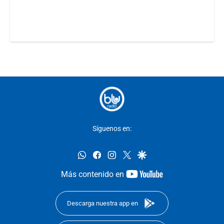
Síguenos en:
whatsapp
facebook
instagram
twitter
google
youtube-
Más contenido en
footer
Descarga nuestra app en