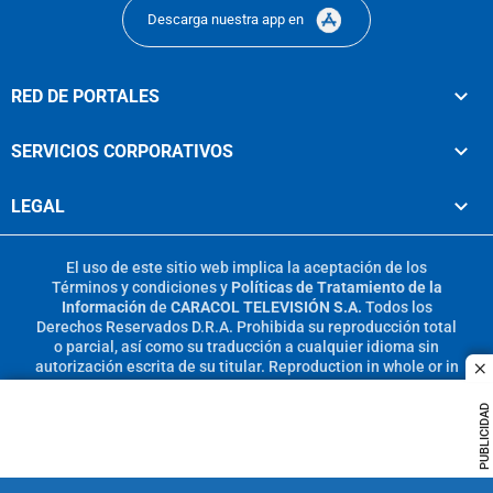
Descarga nuestra app en
RED DE PORTALES
SERVICIOS CORPORATIVOS
LEGAL
El uso de este sitio web implica la aceptación de los
Términos y condiciones
y
Políticas de Tratamiento de la
Información
de
CARACOL TELEVISIÓN S.A.
Todos los
Derechos Reservados D.R.A. Prohibida su reproducción total
o parcial, así como su traducción a cualquier idioma sin
autorización escrita de su titular. Reproduction in whole or in
c
part, or translation without written permission is prohibited.
All rights reserved 2025.
PUBLICIDAD
MIEMBRO DE: