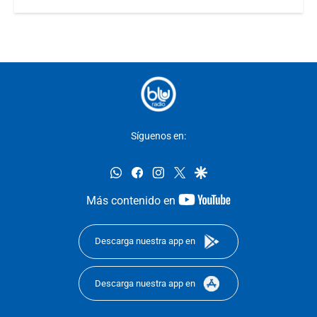
Síguenos en:
whatsapp
facebook
instagram
twitter
google
youtube-
Más contenido en
footer
Descarga nuestra app en
Descarga nuestra app en