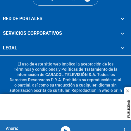
RED DE PORTALES
SERVICIOS CORPORATIVOS
LEGAL
El uso de este sitio web implica la aceptación de los
Términos y condiciones
y
Políticas de Tratamiento de la
Información
de
CARACOL TELEVISIÓN S.A.
Todos los
Derechos Reservados D.R.A. Prohibida su reproducción total
o parcial, así como su traducción a cualquier idioma sin
autorización escrita de su titular. Reproduction in whole or in
c
part, or translation without written permission is prohibited.
All rights reserved 2025.
PUBLICIDAD
MIEMBRO DE:
media-icon