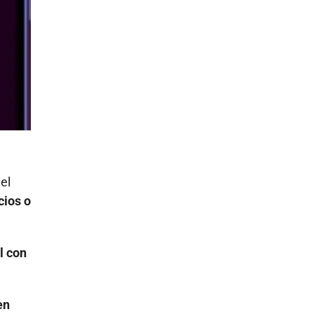
el
cios o
l con
en