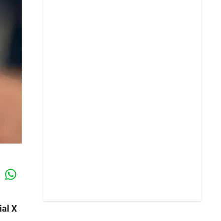
Whatsapp
k
ial X