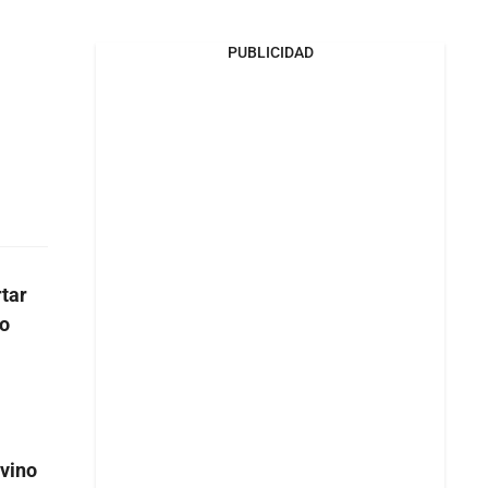
PUBLICIDAD
tar
no
rvino