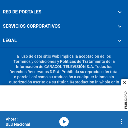
RED DE PORTALES
SERVICIOS CORPORATIVOS
LEGAL
El uso de este sitio web implica la aceptación de los
Términos y condiciones
y
Políticas de Tratamiento de la
Información
de
CARACOL TELEVISIÓN S.A.
Todos los
Derechos Reservados D.R.A. Prohibida su reproducción total
o parcial, así como su traducción a cualquier idioma sin
autorización escrita de su titular. Reproduction in whole or in
c
part, or translation without written permission is prohibited.
All rights reserved 2025.
PUBLICIDAD
MIEMBRO DE:
media-icon
BLU Nacional