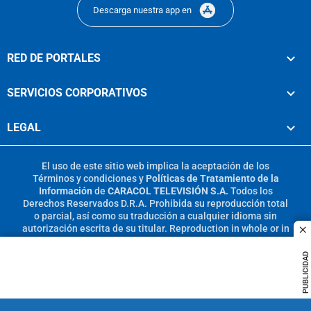
Descarga nuestra app en
RED DE PORTALES
SERVICIOS CORPORATIVOS
LEGAL
El uso de este sitio web implica la aceptación de los
Términos y condiciones
y
Políticas de Tratamiento de la
Información
de
CARACOL TELEVISIÓN S.A.
Todos los
Derechos Reservados D.R.A. Prohibida su reproducción total
o parcial, así como su traducción a cualquier idioma sin
autorización escrita de su titular. Reproduction in whole or in
c
part, or translation without written permission is prohibited.
All rights reserved 2025.
PUBLICIDAD
MIEMBRO DE: