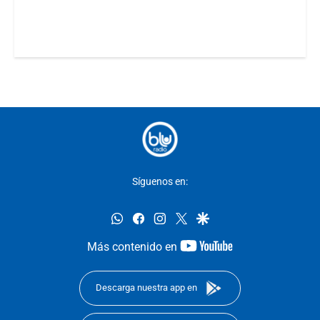
Síguenos en:
whatsapp
facebook
instagram
twitter
google
youtube-
Más contenido en
footer
Descarga nuestra app en