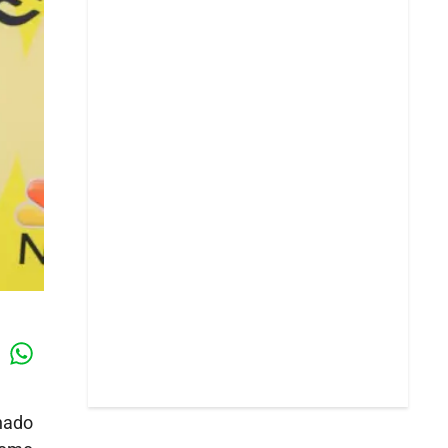
Whatsapp
k
chado