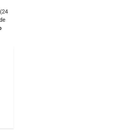
 (24
 de
o