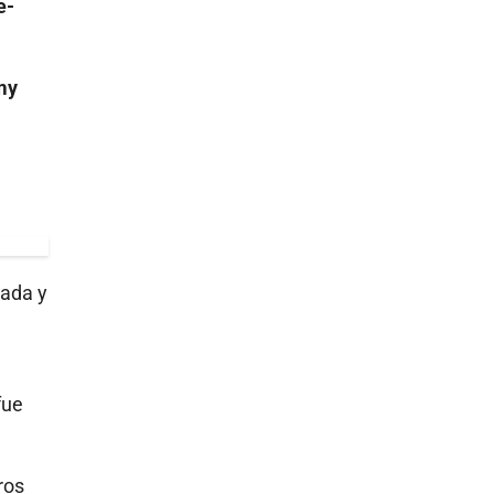
e-
my
iada y
fue
ros