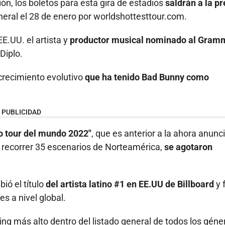
, los boletos para esta gira de estadios
saldrán a la pr
neral el 28 de enero por worldshottesttour.com.
E.UU. el artista y
productor musical nominado al Gram
Diplo.
 crecimiento evolutivo
que ha tenido Bad Bunny como
PUBLICIDAD
mo tour del mundo 2022"
, que es anterior a la ahora anunc
 recorrer 35 escenarios de Norteamérica,
se agotaron
ió el título
del artista latino #1 en EE.UU de Billboard
y 
s a nivel global.
ing más alto dentro del listado general de todos los géne