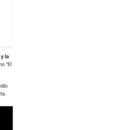
y la
o “El
cido
ta.