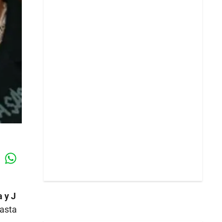
Whatsapp
k
 y J
hasta