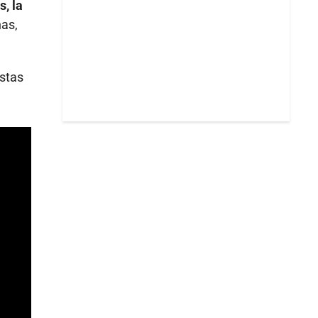
, la
nas,
istas