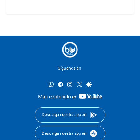
Síguenos en:
whatsapp
facebook
instagram
twitter
google
youtube-
Más contenido en
footer
Descarga nuestra app en
Descarga nuestra app en