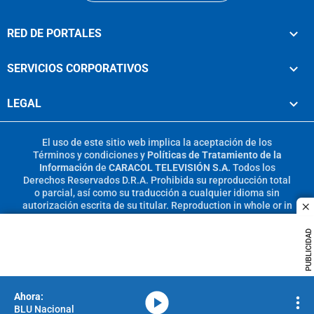
RED DE PORTALES
SERVICIOS CORPORATIVOS
LEGAL
El uso de este sitio web implica la aceptación de los
Términos y condiciones
y
Políticas de Tratamiento de la
Información
de
CARACOL TELEVISIÓN S.A.
Todos los
Derechos Reservados D.R.A. Prohibida su reproducción total
o parcial, así como su traducción a cualquier idioma sin
autorización escrita de su titular. Reproduction in whole or in
c
part, or translation without written permission is prohibited.
All rights reserved 2025.
PUBLICIDAD
MIEMBRO DE:
media-icon
BLU Nacional