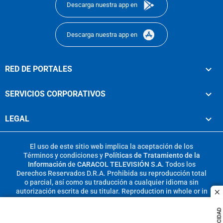
Descarga nuestra app en
Descarga nuestra app en
RED DE PORTALES
SERVICIOS CORPORATIVOS
LEGAL
El uso de este sitio web implica la aceptación de los
Términos y condiciones
y
Políticas de Tratamiento de la
Información
de
CARACOL TELEVISIÓN S.A.
Todos los
Derechos Reservados D.R.A. Prohibida su reproducción total
o parcial, así como su traducción a cualquier idioma sin
autorización escrita de su titular. Reproduction in whole or in
c
part, or translation without written permission is prohibited.
All rights reserved 2025.