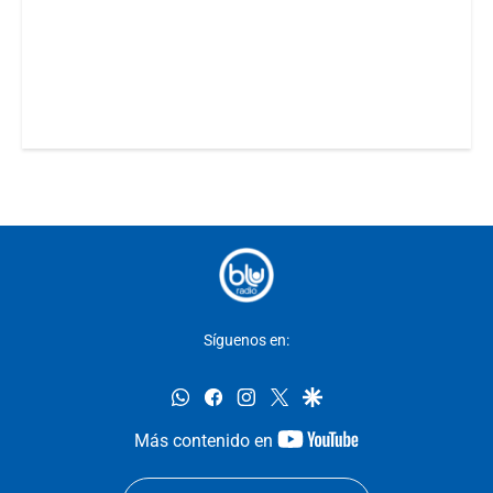
Síguenos en:
whatsapp
facebook
instagram
twitter
google
youtube-
Más contenido en
footer