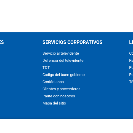
ES
SERVICIOS CORPORATIVOS
L
Servicio al televidente
Co
Defensor del televidente
Re
TDT
Po
Código del buen gobierno
Po
Contáctanos
Té
Clientes y proveedores
Paute con nosotros
Mapa del sitio