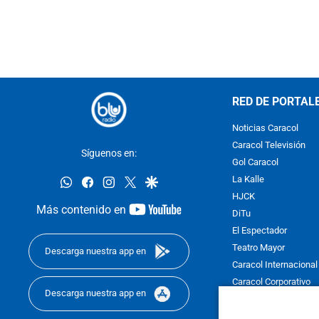
RED DE PORTAL
Noticias Caracol
Caracol Televisión
Síguenos en:
Gol Caracol
whatsapp
facebook
instagram
twitter
google
La Kalle
HJCK
youtube-
Más contenido en
DiTu
footer
El Espectador
Teatro Mayor
Descarga nuestra app en
Caracol Internacional
Caracol Corporativo
Descarga nuestra app en
Caracol Next