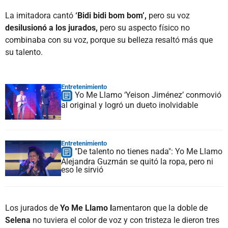
La imitadora cantó
‘Bidi bidi bom bom’,
pero su voz
desilusionó a los jurados,
pero su aspecto físico no
combinaba con su voz, porque su belleza resaltó más que
su talento.
Entretenimiento
Yo Me Llamo ‘Yeison Jiménez’ conmovió
al original y logró un dueto inolvidable
Entretenimiento
"De talento no tienes nada": Yo Me Llamo
Alejandra Guzmán se quitó la ropa, pero ni
eso le sirvió
Los jurados de
Yo Me Llamo l
amentaron que la doble de
Selena
no tuviera el color de voz y con tristeza le dieron tres