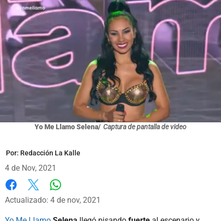
Yo Me Llamo Selena/
Captura de pantalla de video
Por:
Redacción La Kalle
4 de Nov, 2021
Whatsapp
Facebook
X
Actualizado: 4 de nov, 2021
Yo Me Llamo
Selena
llegó pisando
fuerte
al escenario y