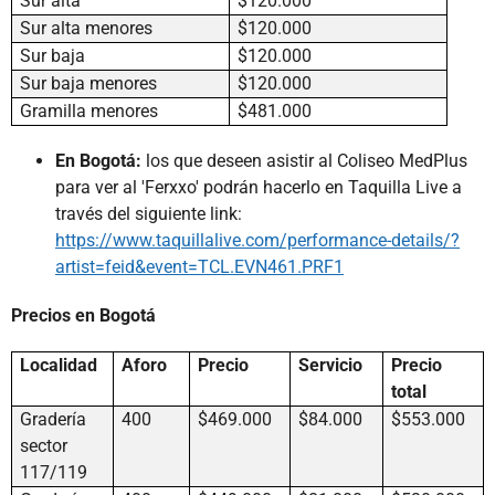
Sur alta
$120.000
Sur alta menores
$120.000
Sur baja
$120.000
Sur baja menores
$120.000
Gramilla menores
$481.000
En Bogotá:
los que deseen asistir al Coliseo MedPlus
para ver al 'Ferxxo' podrán hacerlo en Taquilla Live a
través del siguiente link:
https://www.taquillalive.com/performance-details/?
artist=feid&event=TCL.EVN461.PRF1
Precios en Bogotá
Localidad
Aforo
Precio
Servicio
Precio
total
Gradería
400
$469.000
$84.000
$553.000
sector
117/119