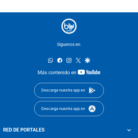
Síguenos en:
whatsapp
facebook
instagram
twitter
google
youtube-
Más contenido en
footer
Descarga nuestra app en
Descarga nuestra app en
RED DE PORTALES