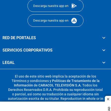
Descarga nuestra app en
Descarga nuestra app en
RED DE PORTALES
SERVICIOS CORPORATIVOS
LEGAL
El uso de este sitio web implica la aceptación de los
Términos y condiciones
y
Políticas de Tratamiento de la
Información
de
CARACOL TELEVISIÓN S.A.
Todos los
Derechos Reservados D.R.A. Prohibida su reproducción total
o parcial, así como su traducción a cualquier idioma sin
autorización escrita de su titular. Reproduction in whole or in
c
part, or translation without written permission is prohibited.
All rights reserved 2025.