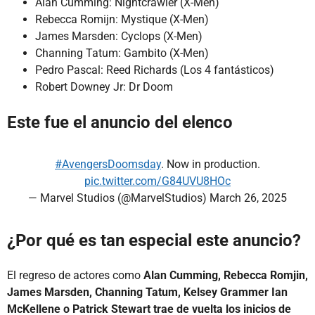
Alan Cumming: Nightcrawler (X-Men)
Rebecca Romijn: Mystique (X-Men)
James Marsden: Cyclops (X-Men)
Channing Tatum: Gambito (X-Men)
Pedro Pascal: Reed Richards (Los 4 fantásticos)
Robert Downey Jr: Dr Doom
Este fue el anuncio del elenco
#AvengersDoomsday
. Now in production.
pic.twitter.com/G84UVU8HOc
— Marvel Studios (@MarvelStudios)
March 26, 2025
¿Por qué es tan especial este anuncio?
El regreso de actores como
Alan Cumming, Rebecca Romjin,
James Marsden, Channing Tatum, Kelsey Grammer Ian
McKellene o Patrick Stewart trae de vuelta los inicios de