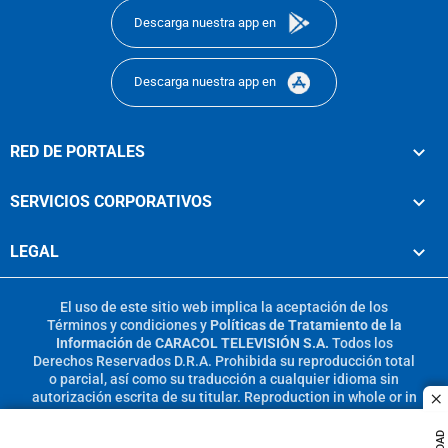
Descarga nuestra app en
Descarga nuestra app en
RED DE PORTALES
SERVICIOS CORPORATIVOS
LEGAL
El uso de este sitio web implica la aceptación de los
Términos y condiciones
y
Políticas de Tratamiento de la
Información
de
CARACOL TELEVISIÓN S.A.
Todos los
Derechos Reservados D.R.A. Prohibida su reproducción total
o parcial, así como su traducción a cualquier idioma sin
autorización escrita de su titular. Reproduction in whole or in
c
part, or translation without written permission is prohibited.
All rights reserved 2025.