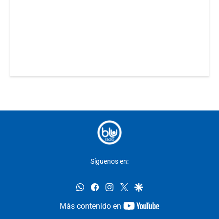
Síguenos en:
whatsapp
facebook
instagram
twitter
google
youtube-
Más contenido en
footer