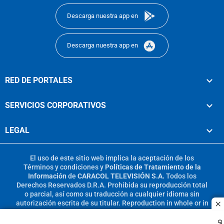
Descarga nuestra app en
Descarga nuestra app en
RED DE PORTALES
SERVICIOS CORPORATIVOS
LEGAL
El uso de este sitio web implica la aceptación de los
Términos y condiciones
y
Políticas de Tratamiento de la
Información
de
CARACOL TELEVISIÓN S.A.
Todos los
Derechos Reservados D.R.A. Prohibida su reproducción total
o parcial, así como su traducción a cualquier idioma sin
autorización escrita de su titular. Reproduction in whole or in
c
part, or translation without written permission is prohibited.
All rights reserved 2025.