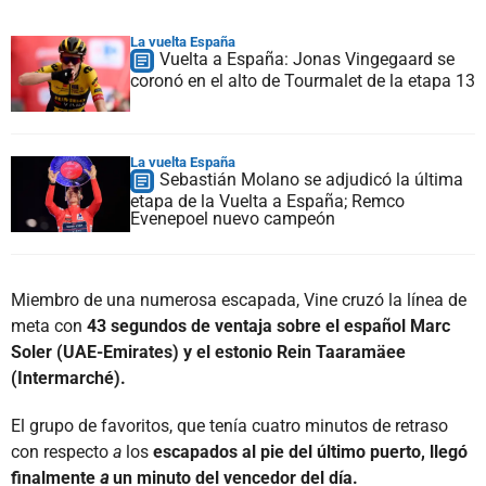
La vuelta España
Vuelta a España: Jonas Vingegaard se
coronó en el alto de Tourmalet de la etapa 13
La vuelta España
Sebastián Molano se adjudicó la última
etapa de la Vuelta a España; Remco
Evenepoel nuevo campeón
Miembro de una numerosa escapada, Vine cruzó la línea de
meta con
43 segundos de ventaja sobre el español Marc
Soler (UAE-Emirates) y el estonio Rein Taaramäee
(Intermarché).
El grupo de favoritos, que tenía cuatro minutos de retraso
con respecto
a
los
escapados al pie del último puerto, llegó
finalmente
a
un minuto del vencedor del día.