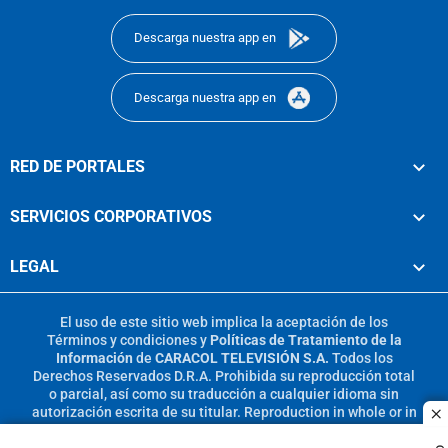
Descarga nuestra app en
Descarga nuestra app en
RED DE PORTALES
SERVICIOS CORPORATIVOS
LEGAL
El uso de este sitio web implica la aceptación de los
Términos y condiciones
y
Políticas de Tratamiento de la
Información
de
CARACOL TELEVISIÓN S.A.
Todos los
Derechos Reservados D.R.A. Prohibida su reproducción total
o parcial, así como su traducción a cualquier idioma sin
autorización escrita de su titular. Reproduction in whole or in
c
part, or translation without written permission is prohibited.