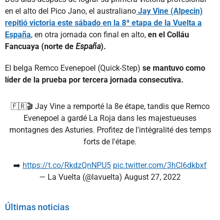
en el alto del Pico Jano, el australiano
Jay Vine (Alpecin)
repitió victoria este sábado en la 8ª etapa de la Vuelta a
España
, en otra jornada con final en alto,
en el Colláu
Fancuaya (norte de
España
).
El belga Remco Evenepoel (Quick-Step)
se mantuvo como
líder de la prueba por tercera jornada consecutiva.
🇫🇷🎬 Jay Vine a remporté la 8e étape, tandis que Remco
Evenepoel a gardé La Roja dans les majestueuses
montagnes des Asturies. Profitez de l'intégralité des temps
forts de l'étape.
➡️
https://t.co/RkdzQnNPU5
pic.twitter.com/3hCl6dkbxf
— La Vuelta (@lavuelta)
August 27, 2022
Últimas noticias