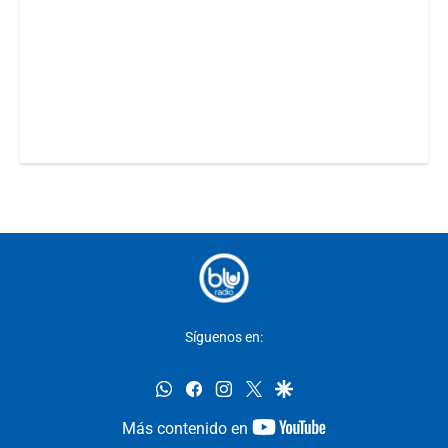
Síguenos en:
whatsapp
facebook
instagram
twitter
google
youtube-
Más contenido en
footer