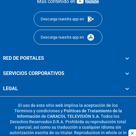
youtube-
Más contenido en
footer
Descarga nuestra app en
Descarga nuestra app en
RED DE PORTALES
SERVICIOS CORPORATIVOS
LEGAL
El uso de este sitio web implica la aceptación de los
Términos y condiciones
y
Políticas de Tratamiento de la
Información
de
CARACOL TELEVISIÓN S.A.
Todos los
Derechos Reservados D.R.A. Prohibida su reproducción total
o parcial, así como su traducción a cualquier idioma sin
autorización escrita de su titular. Reproduction in whole or in
c