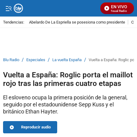
EN VIVO
Señal Visual Radio
Tendencias:
Abelardo De La Espriella se posesiona como presidente
Cal
PUBLICIDAD
/
/
/
Blu Radio
Especiales
La vuelta España
Vuelta a España: Roglic port
Vuelta a España: Roglic porta el maillot
rojo tras las primeras cuatro etapas
El esloveno ocupa la primera posición de la general,
seguido por el estadounidense Sepp Kuss y el
británico Ethan Hayter.
Reproducir audio