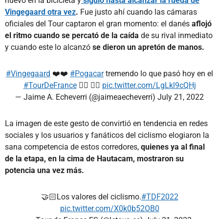
nuevo en la bicicleta y
siguió hasta alcanzar la rueda de
Vingegaard otra vez
.
Fue justo ahí cuando las cámaras
oficiales del Tour captaron el gran momento: el danés
aflojó
el ritmo cuando se percató de la caída
de su rival inmediato
y cuando este lo alcanzó
se dieron un apretón de manos.
#Vingegaard
❤️❤️
#Pogacar
tremendo lo que pasó hoy en el
#TourDeFrance
🚴‍♀️ 🚴‍♂️
pic.twitter.com/LgLkl9cQHj
— Jaime A. Echeverri (@jaimeaecheverri)
July 21, 2022
La imagen de este gesto de convirtió en tendencia en redes
sociales y los usuarios y fanáticos del ciclismo elogiaron la
sana competencia de estos corredores,
quienes ya al final
de la etapa, en la cima de Hautacam, mostraron su
potencia una vez más.
🤝🏻Los valores del ciclismo.
#TDF2022
pic.twitter.com/X0k0b52OB0