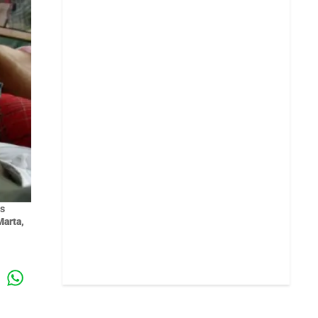
os
Marta,
Whatsapp
k