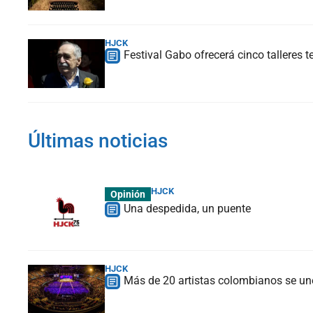
HJCK
Festival Gabo ofrecerá cinco talleres 
Últimas noticias
HJCK
Opinión
Una despedida, un puente
HJCK
Más de 20 artistas colombianos se une