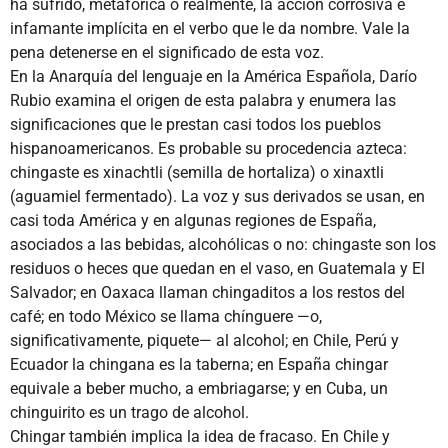
ha sufrido, metafórica o realmente, la acción corrosiva e
infamante implícita en el verbo que le da nombre. Vale la
pena detenerse en el significado de esta voz.
En la Anarquía del lenguaje en la América Española, Darío
Rubio examina el origen de esta palabra y enumera las
significaciones que le prestan casi todos los pueblos
hispanoamericanos. Es probable su procedencia azteca:
chingaste es xinachtli (semilla de hortaliza) o xinaxtli
(aguamiel fermentado). La voz y sus derivados se usan, en
casi toda América y en algunas regiones de España,
asociados a las bebidas, alcohólicas o no: chingaste son los
residuos o heces que quedan en el vaso, en Guatemala y El
Salvador; en Oaxaca llaman chingaditos a los restos del
café; en todo México se llama chínguere —o,
significativamente, piquete— al alcohol; en Chile, Perú y
Ecuador la chingana es la taberna; en España chingar
equivale a beber mucho, a embriagarse; y en Cuba, un
chinguirito es un trago de alcohol.
Chingar también implica la idea de fracaso. En Chile y