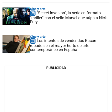
Cine y arte
"Secret Invasion", la serie en formato
"thriller" con el sello Marvel que aúpa a Nick
Fury
Cine y arte
Los intentos de vender dos Bacon
robados en el mayor hurto de arte
contemporáneo en España
PUBLICIDAD