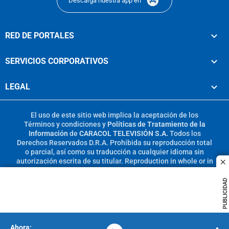
Descarga nuestra app en
RED DE PORTALES
SERVICIOS CORPORATIVOS
LEGAL
El uso de este sitio web implica la aceptación de los
Términos y condiciones
y
Políticas de Tratamiento de la
Información
de
CARACOL TELEVISIÓN S.A.
Todos los
Derechos Reservados D.R.A. Prohibida su reproducción total
o parcial, así como su traducción a cualquier idioma sin
autorización escrita de su titular. Reproduction in whole or in
c
part, or translation without written permission is prohibited.
All rights reserved 2025.
PUBLICIDAD
MIEMBRO DE: