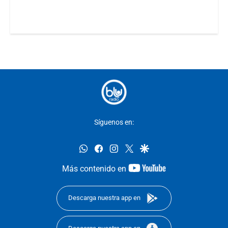
Síguenos en:
whatsapp
facebook
instagram
twitter
google
youtube-
Más contenido en
footer
Descarga nuestra app en