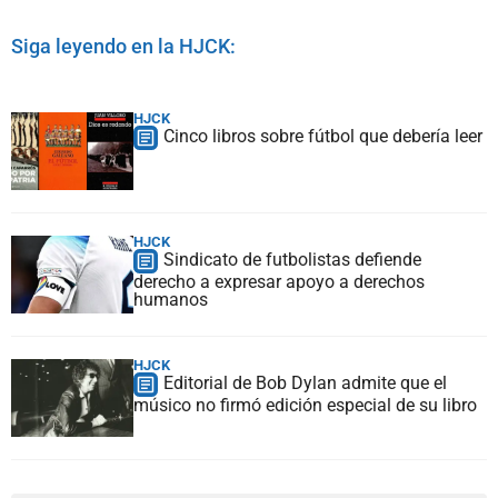
Siga leyendo en la HJCK:
HJCK
Cinco libros sobre fútbol que debería leer
HJCK
Sindicato de futbolistas defiende
derecho a expresar apoyo a derechos
humanos
HJCK
Editorial de Bob Dylan admite que el
músico no firmó edición especial de su libro